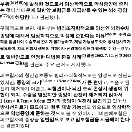
(뇌신경)
부위
에 발생한 것으로서 임상학적으로 악성종양에 준하
는 것
이기 때문에
일반암 보험금을 지급받을 수 있는 뇌신경암
(C72)
에 해당한다
고 판단했다.
구체적으로 보면, 재판부는
병리조직학적으로 양성인 뇌하수체
(종양이 주위 조
종양에 대해서 임상학적으로 악성에 준한다는 이유
직을 침범하여 수술로써 완치가 불가능하고, 재발 가능성도 있어 방사선치료가
필요하며, 치료 진행시 생명의 위험이나 신경학적 장해가 발생할 수 있는 경우)
(대법원 2002. 7. 12. 선고 2002
로 일반암으로 인정한 대법원 판결 사례
다19940 판결)
를 판단의 주요 근거로 제시했다.
피보험자의 청신경초종도 병리조직학적으로는 양성으로 진단되
(2.8cm × 1.5cm × 2.6cm)
었지만,
종양의 크기
가 큰 편
이고, 수술로 완
전히 제거하기 어렵고,
뇌혈관이나 뇌간 조직 손상시 생명에 위
협
이 되며,
수술을 받았지만 종양이 완전히 제거되지 않아서
1.1cm × 0.7cm × 0.6cm 크기의 종양이 여전히 발견
되고 있어서
방사선치료가 필요
하고,
향후 재발 가능성
도 있으므로
임상학적
으로 악성종양에 준하는 것
으로 볼 수 있어서, 디비손해보험은
피보험자의 종양을
일반암으로 보고 암보험금을 지급해야 한다
는 결론이었다.