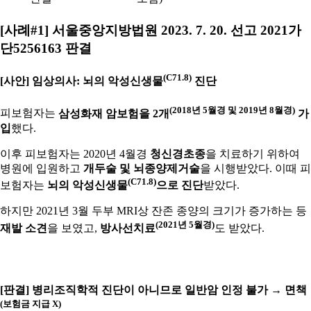
[사례#1] 서울중앙지방법원 2023. 7. 20. 선고 2021가
단5256163 판결
(C71.8)
[사안] 임상의사: 뇌의 악성신생물
진단
(2018년 5월경 및 2019년 8월경)
피보험자는
삼성화재 암보험을 2개
가
입
했다.
이후 피보험자는 2020년 4월경
청신경초종
을 치료하기 위하여
병원에 입원하고
개두술 및 뇌종양제거술
을 시행받았다. 이때 피
(C71.8)
보험자는
뇌의 악성신생물
으로 진단
받았다.
하지만 2021년 3월 두부 MRI상 잔존 종양의 크기가 증가하는 등
(2021년 5월경)
재발 소견
을 보였고,
방사선치료
도 받았다.
[판결] 병리조직학적 진단이 아니므로 일반암 인정 불가 → 면책
(보험금 지급 X)