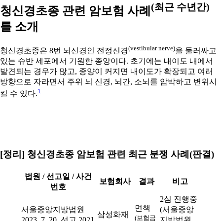
(최근 수년간)
청신경초종 관련 암보험 사례
를 소개
(vestibular nerve)
청신경초종은 8번 뇌신경인 전정신경
을 둘러싸고
있는 슈반 세포에서 기원한 종양이다. 초기에는 내이도 내에서
발견되는 경우가 많고, 종양이 커지면 내이도가 확장되고 여러
방향으로 자라면서 주위 뇌 신경, 뇌간, 소뇌를 압박하고 변위시
1
킬 수 있다.
[정리] 청신경초종 암보험 관련 최근 분쟁 사례(판결)
법원 / 선고일 / 사건
보험회사
결과
비고
번호
2심 진행중
면책
서울중앙지방법원
(서울중앙
삼성화재
(보험금
2023. 7. 20. 선고 2021
지방법원