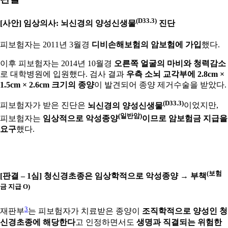
(D33.3)
[사안] 임상의사: 뇌신경의 양성신생물
진단
피보험자는 2011년 3월경
디비손해보험의 암보험에 가입
했다.
이후 피보험자는 2014년 10월경
오른쪽 얼굴의 마비와 청력감소
로 대학병원에 입원했다. 검사 결과
우측 소뇌 교각부에 2.8cm ×
1.5cm × 2.6cm 크기의 종양
이 발견되어 종양 제거수술을 받았다.
(D33.3)
피보험자가 받은 진단은
뇌신경의 양성신생물
이었지만,
(일반암)
피보험자는
임상적으로 악성종양
이므로 암보험금 지급을
요구
했다.
(보험
[판결 – 1심] 청신경초종은 임상학적으로 악성종양 → 부책
금 지급 O)
3
재판부
는 피보험자가 치료받은 종양이
조직학적으로 양성인 청
신경초종에 해당한다
고 인정하면서도
생명과 직결되는 위험한