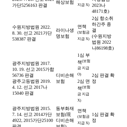
해상보험
지급 X)
가단5256163 판결
2023나
48171호)
2심 항소취
하간주 종
면책
수원지방법원 2022.
라이나생
결
(보험금
8. 30. 선고 2021가단
명보험
(수원지방
538387 판결
지급 X)
법원 2022
나86198호)
1심 부
(보험
책
광주지방법원 2017.
금 지급
10. 19. 선고 2015가합
O)
56736 판결
디비손해
2심 판결 확
2심 면
광주고등법원 2019.
보험
정
(보험
4. 12. 선고 2017나
책
15040 판결
금 지급
X)
광주지방법원 2015.
동부화재
면책
7. 14. 선고 2014가단
보험(現
1심 판결 확
(보험금
4922, 2015가단25100
디비손해
정
지급 X)
판결
보험)