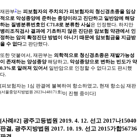
2
재판부
는
피보험자의 주치의가 피보험자의 청신경초종을 임상
적으로 악성종양에 준하는 종양이라고 진단하고 일반암에 해당
하는 질병분류번호인 C71.8로 분류한 사실
은 인정했다. 하지만
병리조직검사 결과에 기초하지 않은 진단은 암보험 약관에서 인
정하는 암의 확정진단 방법이 아니기 때문에 암보험금을 지급받
을 수 없다
고 판단했다.
또한 덧붙여서, 재판부는
의학적으로 청신경초종은 재발가능성
이 존재하는 양성종양
해당하고,
악성종양으로 변하는 빈도가 약
0.3%로 알려져 있어서
일반암으로 인정할 수 없다고도 판시했
다.
[피보험자는 1심 판결에 불복하여 항소하였고, 현재 항소심 재판
(서울중앙지방법원 2023나48171호)
이 진행 중이다]
[사례#2] 광주고등법원 2019. 4. 12. 선고 2017나15040
판결, 광주지방법원 2017. 10. 19. 선고 2015가합56736
판결