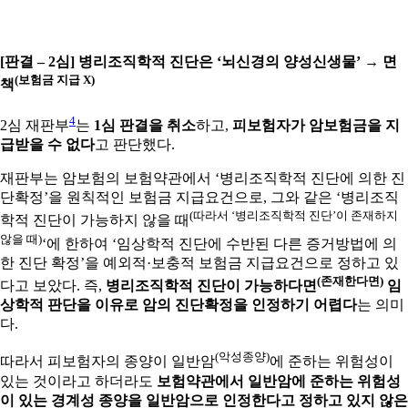
[판결 – 2심] 병리조직학적 진단은 ‘뇌신경의 양성신생물’ → 면
(보험금 지급 X)
책
4
2심 재판부
는
1심 판결을 취소
하고,
피보험자가 암보험금을 지
급받을 수 없다
고 판단했다.
재판부는 암보험의 보험약관에서 ‘병리조직학적 진단에 의한 진
단확정’을 원칙적인 보험금 지급요건으로, 그와 같은 ‘병리조직
(따라서 ‘병리조직학적 진단’이 존재하지
학적 진단이 가능하지 않을 때
않을 때)
‘에 한하여 ‘임상학적 진단에 수반된 다른 증거방법에 의
한 진단 확정’을 예외적·보충적 보험금 지급요건으로 정하고 있
(존재한다면)
다고 보았다. 즉,
병리조직학적 진단이 가능하다면
임
상학적 판단을 이유로 암의 진단확정을 인정하기 어렵다
는 의미
다.
(악성종양)
따라서 피보험자의 종양이 일반암
에 준하는 위험성이
있는 것이라고 하더라도
보험약관에서 일반암에 준하는 위험성
이 있는 경계성 종양을 일반암으로 인정한다고 정하고 있지 않은